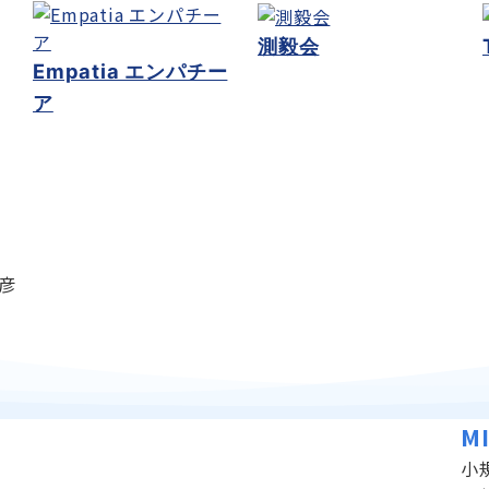
測毅会
Empatia エンパチー
ア
 彦
M
小