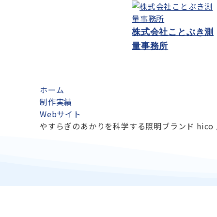
ゲ
ー
株式会社ことぶき測
シ
量事務所
ョ
ン
ホーム
制作実績
Webサイト
やすらぎのあかりを科学する照明ブランド hico