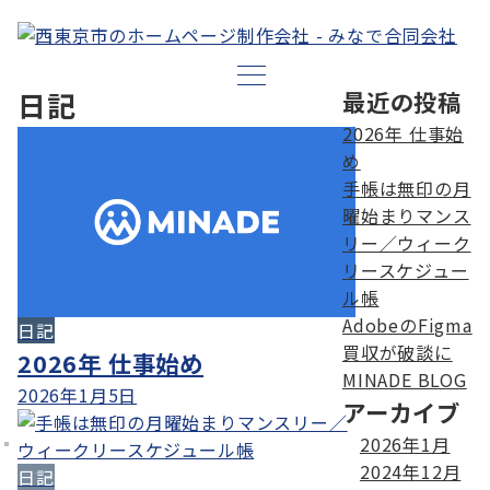
日記
最近の投稿
2026年 仕事始
め
手帳は無印の月
曜始まりマンス
リー／ウィーク
リースケジュー
ル帳
AdobeのFigma
日記
買収が破談に
2026年 仕事始め
MINADE BLOG
2026年1月5日
アーカイブ
2026年1月
2024年12月
日記